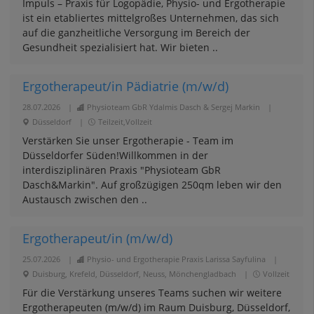
Impuls – Praxis für Logopädie, Physio- und Ergotherapie
ist ein etabliertes mittelgroßes Unternehmen, das sich
auf die ganzheitliche Versorgung im Bereich der
Gesundheit spezialisiert hat. Wir bieten ..
Ergotherapeut/in Pädiatrie (m/w/d)
28.07.2026
|
Physioteam GbR Ydalmis Dasch & Sergej Markin
|
Düsseldorf
|
Teilzeit,Vollzeit
Verstärken Sie unser Ergotherapie - Team im
Düsseldorfer Süden!Willkommen in der
interdisziplinären Praxis "Physioteam GbR
Dasch&Markin". Auf großzügigen 250qm leben wir den
Austausch zwischen den ..
Ergotherapeut/in (m/w/d)
25.07.2026
|
Physio- und Ergotherapie Praxis Larissa Sayfulina
|
Duisburg, Krefeld, Düsseldorf, Neuss, Mönchengladbach
|
Vollzeit
Für die Verstärkung unseres Teams suchen wir weitere
Ergotherapeuten (m/w/d) im Raum Duisburg, Düsseldorf,