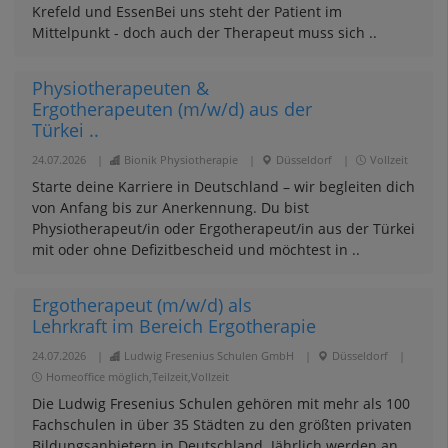
Krefeld und EssenBei uns steht der Patient im
Mittelpunkt - doch auch der Therapeut muss sich ..
Physiotherapeuten &
Ergotherapeuten (m/w/d) aus der
Türkei ..
24.07.2026
|
Bionik Physiotherapie
|
Düsseldorf
|
Vollzeit
Starte deine Karriere in Deutschland – wir begleiten dich
von Anfang bis zur Anerkennung. Du bist
Physiotherapeut/in oder Ergotherapeut/in aus der Türkei
mit oder ohne Defizitbescheid und möchtest in ..
Ergotherapeut (m/w/d) als
Lehrkraft im Bereich Ergotherapie
24.07.2026
|
Ludwig Fresenius Schulen GmbH
|
Düsseldorf
|
Homeoffice möglich,Teilzeit,Vollzeit
Die Ludwig Fresenius Schulen gehören mit mehr als 100
Fachschulen in über 35 Städten zu den größten privaten
Bildungsanbietern in Deutschland. Jährlich werden an