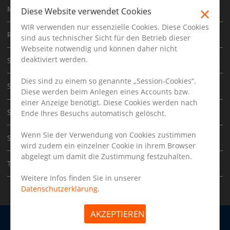
Mecklenburg Vorpommern
Diese Website verwendet Cookies
WIR verwenden nur essenzielle Cookies. Diese Cookies
Rheinland Pfalz
sind aus technischer Sicht für den Betrieb dieser
Webseite notwendig und können daher nicht
deaktiviert werden.
Saarland
Dies sind zu einem so genannte „Session-Cookies“.
Sachsen
Diese werden beim Anlegen eines Accounts bzw.
einer Anzeige benötigt. Diese Cookies werden nach
Sachsen Anhalt
Ende Ihres Besuchs automatisch gelöscht.
Wenn Sie der Verwendung von Cookies zustimmen
Schleswig Holstein
wird zudem ein einzelner Cookie in ihrem Browser
abgelegt um damit die Zustimmung festzuhalten.
Thüringen
Weitere Infos finden Sie in unserer
Datenschutzerklärung.
AKZEPTIEREN
Arbeitgeber
Impressum
Datenschutz