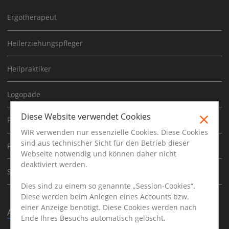
Ergotherapeut
Heilerziehungspfleger
Heilpraktiker
Logopäde
Diese Website verwendet Cookies
Physiotherapeut
WIR verwenden nur essenzielle Cookies. Diese Cookies
sind aus technischer Sicht für den Betrieb dieser
Psychoherapeut
Webseite notwendig und können daher nicht
deaktiviert werden.
Sporttherapeut
Dies sind zu einem so genannte „Session-Cookies“.
Diese werden beim Anlegen eines Accounts bzw.
einer Anzeige benötigt. Diese Cookies werden nach
Ausbildung
Ende Ihres Besuchs automatisch gelöscht.