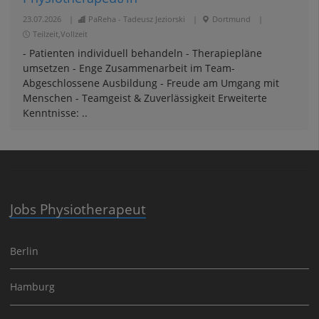
23.07.2026
|
PaReha - Tadeusz Jeziorski
|
Dortmund
|
Teilzeit,Vollzeit
- Patienten individuell behandeln - Therapiepläne
umsetzen - Enge Zusammenarbeit im Team-
Abgeschlossene Ausbildung - Freude am Umgang mit
Menschen - Teamgeist & Zuverlässigkeit Erweiterte
Kenntnisse: ..
Jobs Physiotherapeut
Berlin
Hamburg