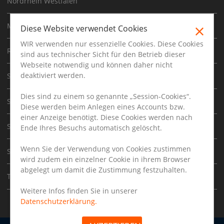
Nordrhein Westfalen
Mecklenburg Vorpommern
Diese Website verwendet Cookies
WIR verwenden nur essenzielle Cookies. Diese Cookies
Rheinland Pfalz
sind aus technischer Sicht für den Betrieb dieser
Webseite notwendig und können daher nicht
deaktiviert werden.
Saarland
Dies sind zu einem so genannte „Session-Cookies“.
Sachsen
Diese werden beim Anlegen eines Accounts bzw.
einer Anzeige benötigt. Diese Cookies werden nach
Sachsen Anhalt
Ende Ihres Besuchs automatisch gelöscht.
Wenn Sie der Verwendung von Cookies zustimmen
Schleswig Holstein
wird zudem ein einzelner Cookie in ihrem Browser
abgelegt um damit die Zustimmung festzuhalten.
Thüringen
Weitere Infos finden Sie in unserer
Datenschutzerklärung.