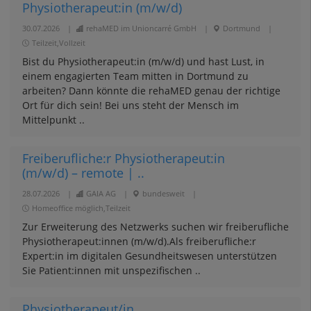
Physiotherapeut:in (m/w/d)
30.07.2026
|
rehaMED im Unioncarré GmbH
|
Dortmund
|
Teilzeit,Vollzeit
Bist du Physiotherapeut:in (m/w/d) und hast Lust, in
einem engagierten Team mitten in Dortmund zu
arbeiten? Dann könnte die rehaMED genau der richtige
Ort für dich sein! Bei uns steht der Mensch im
Mittelpunkt ..
Freiberufliche:r Physiotherapeut:in
(m/w/d) – remote | ..
28.07.2026
|
GAIA AG
|
bundesweit
|
Homeoffice möglich,Teilzeit
Zur Erweiterung des Netzwerks suchen wir freiberufliche
Physiotherapeut:innen (m/w/d).Als freiberufliche:r
Expert:in im digitalen Gesundheitswesen unterstützen
Sie Patient:innen mit unspezifischen ..
Physiotherapeut/in