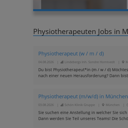
Physiotherapeuten Jobs in 
Physiotherapeut (w / m / d)
04.08.2026
|
Lindebergs Inh. Sondre Horntvedt
|
M
Du bist Physiotherapeut*in (m / w / d) Möchte
nach einer neuen Herausforderung? Dann bist du
Physiotherapeut (m/w/d) in München
03.08.2026
|
Schön Klinik Gruppe
|
München
|
Sie suchen eine Anstellung in welcher Sie sic
Dann werden Sie Teil unseres Teams! Die Schön