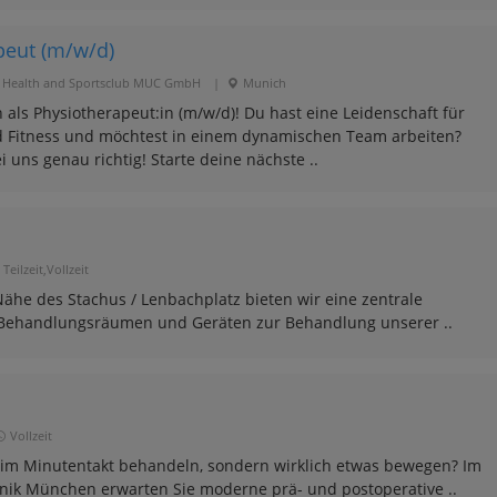
peut (m/w/d)
 Health and Sportsclub MUC GmbH
|
Munich
 als Physiotherapeut:in (m/w/d)! Du hast eine Leidenschaft für
 Fitness und möchtest in einem dynamischen Team arbeiten?
i uns genau richtig! Starte deine nächste ..
Teilzeit,Vollzeit
ähe des Stachus / Lenbachplatz bieten wir eine zentrale
n Behandlungsräumen und Geräten zur Behandlung unserer ..
Vollzeit
 im Minutentakt behandeln, sondern wirklich etwas bewegen? Im
nik München erwarten Sie moderne prä- und postoperative ..