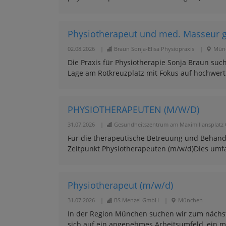
Physiotherapeut und med. Masseur g
02.08.2026
|
Braun Sonja-Elisa Physiopraxis
|
Mün
Die Praxis für Physiotherapie Sonja Braun sucht
Lage am Rotkreuzplatz mit Fokus auf hochwert
PHYSIOTHERAPEUTEN (M/W/D)
31.07.2026
|
Gesundheitszentrum am Maximiliansplat
Für die therapeutische Betreuung und Behand
Zeitpunkt Physiotherapeuten (m/w/d)Dies umfas
Physiotherapeut (m/w/d)
31.07.2026
|
BS Menzel GmbH
|
München
In der Region München suchen wir zum nächst
sich auf ein angenehmes Arbeitsumfeld, ein mot