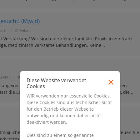
esucht! (M,w,d)
chen
|
Teilzeit
 Verstärkung! Wir sind eine kleine, familiäre Praxis in zentraler
ige, medizinisch wirksame Behandlungen. Keine ..
z GmbH
|
München
|
Vollzeit
Diese Website verwendet
lung von Patienten/-innen suchen wir zum nächstmöglichen
Cookies
st die Erstellung eines physiotherapeutischen Befundes, die ..
WIR verwenden nur essenzielle Cookies.
Diese Cookies sind aus technischer Sicht
für den Betrieb dieser Webseite
notwendig und können daher nicht
deaktiviert werden.
möglichen Zeitpunkt einen Physiotherapeuten (m/w/d).Freuen Sie
Dies sind zu einem so genannte
iviertes Team sowie die Möglichkeit, Ihre fachlichen ..