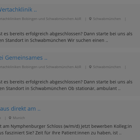
ertachklinik ..
achkliniken Bobingen und Schwabmünchen AöR
|
Schwabmünchen
|
 es bereits erfolgreich abgeschlossen? Dann starte bei uns als
eren Standort in Schwabmünchen Wir suchen einen ..
bei Gemeinsames ..
achkliniken Bobingen und Schwabmünchen AöR
|
Schwabmünchen
|
 es bereits erfolgreich abgeschlossen? Dann starte bei uns als
eren Standort in Schwabmünchen Ob stationär, ambulant ..
aus direkt am ..
n
|
Munich
kt am Nymphenburger Schloss (w/m/d) Jetzt bewerben Kolleg:in
fasziniert Sie? Zeit für Ihre Patient:innen zu haben, ist ..