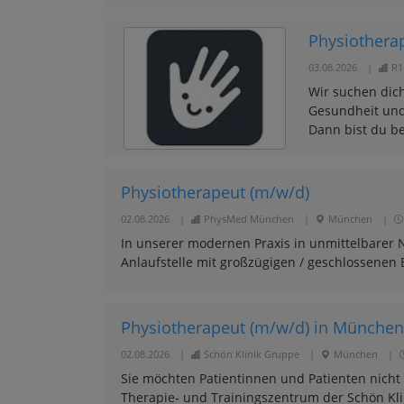
Physiothera
03.08.2026
|
R1
Wir suchen dich
Gesundheit und
Dann bist du be
Physiotherapeut (m/w/d)
02.08.2026
|
PhysMed München
|
München
|
In unserer modernen Praxis in unmittelbarer N
Anlaufstelle mit großzügigen / geschlossene
Physiotherapeut (m/w/d) in München
02.08.2026
|
Schön Klinik Gruppe
|
München
|
Sie möchten Patientinnen und Patienten nicht
Therapie- und Trainingszentrum der Schön Kli