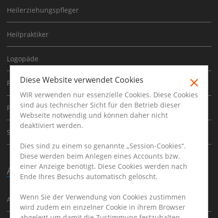
Heilerziehungspfleger
Heilpraktiker
Logopäde
Diese Website verwendet Cookies
Physiotherapeut
WIR verwenden nur essenzielle Cookies. Diese Cookies
sind aus technischer Sicht für den Betrieb dieser
Psychoherapeut
Webseite notwendig und können daher nicht
deaktiviert werden.
Sporttherapeut
Dies sind zu einem so genannte „Session-Cookies“.
Diese werden beim Anlegen eines Accounts bzw.
einer Anzeige benötigt. Diese Cookies werden nach
Ausbildung
Ende Ihres Besuchs automatisch gelöscht.
Wenn Sie der Verwendung von Cookies zustimmen
Ausbildung
wird zudem ein einzelner Cookie in ihrem Browser
abgelegt um damit die Zustimmung festzuhalten.