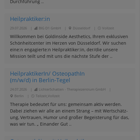
Durchführung ..
Heilpraktiker:in
29.07.2026
|
BIG D1 GmbH
|
Düsseldorf
|
Vollzeit
Willkommen bei Goldinside Aesthetics, Ihrem exklusiven
Schönheitcenter im Herzen von Düsseldorf. Wir suchen
eine:n engagierte:n Heilpraktiker:in, der/die unsere
Mission teilt und mit uns die nächste Stufe der ..
HeilpraktikerIn/ OsteopathIn
(m/w/d) in Berlin-Tegel
24.07.2026
|
LichterSchatten - Therapiezentrum GmbH
|
Berlin
|
Teilzeit,Vollzeit
Therapie bedeutet für uns: gemein­sam aktiv werden.
Dabei ziehen wir alle an einem Strang – mit Wert­schätz­
ung, Vertrauen, Humor und großer Begeist­erung für das,
was wir tun. „ Einander Gut ..