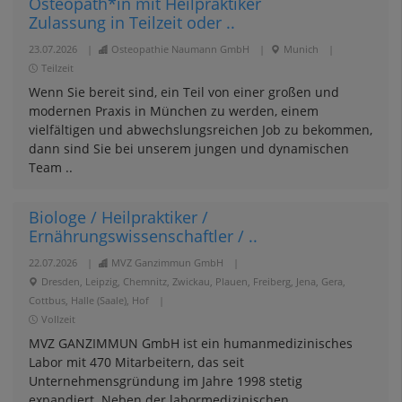
Osteopath*in mit Heilpraktiker
Zulassung in Teilzeit oder ..
23.07.2026
|
Osteopathie Naumann GmbH
|
Munich
|
Teilzeit
Wenn Sie bereit sind, ein Teil von einer großen und
modernen Praxis in München zu werden, einem
vielfältigen und abwechslungsreichen Job zu bekommen,
dann sind Sie bei unserem jungen und dynamischen
Team ..
Biologe / Heilpraktiker /
Ernährungswissenschaftler / ..
22.07.2026
|
MVZ Ganzimmun GmbH
|
Dresden, Leipzig, Chemnitz, Zwickau, Plauen, Freiberg, Jena, Gera,
Cottbus, Halle (Saale), Hof
|
Vollzeit
MVZ GANZIMMUN GmbH ist ein humanmedizinisches
Labor mit 470 Mitarbeitern, das seit
Unternehmensgründung im Jahre 1998 stetig
expandiert. Neben der labormedizinischen