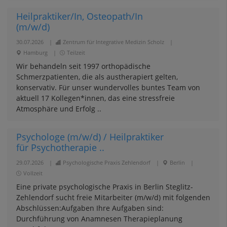
Heilpraktiker/In, Osteopath/In
(m/w/d)
30.07.2026
|
Zentrum für Integrative Medizin Scholz
|
Hamburg
|
Teilzeit
Wir behandeln seit 1997 orthopädische
Schmerzpatienten, die als austherapiert gelten,
konservativ. Für unser wundervolles buntes Team von
aktuell 17 Kollegen*innen, das eine stressfreie
Atmosphäre und Erfolg ..
Psychologe (m/w/d) / Heilpraktiker
für Psychotherapie ..
29.07.2026
|
Psychologische Praxis Zehlendorf
|
Berlin
|
Vollzeit
Eine private psychologische Praxis in Berlin Steglitz-
Zehlendorf sucht freie Mitarbeiter (m/w/d) mit folgenden
Abschlüssen:Aufgaben Ihre Aufgaben sind:
Durchführung von Anamnesen Therapieplanung