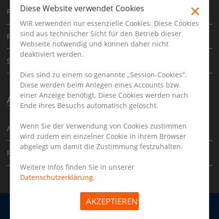
Diese Website verwendet Cookies
Physiotherapeut
WIR verwenden nur essenzielle Cookies. Diese Cookies
sind aus technischer Sicht für den Betrieb dieser
Psychoherapeut
Webseite notwendig und können daher nicht
deaktiviert werden.
Sporttherapeut
Dies sind zu einem so genannte „Session-Cookies“.
Diese werden beim Anlegen eines Accounts bzw.
einer Anzeige benötigt. Diese Cookies werden nach
Ausbildung
Ende Ihres Besuchs automatisch gelöscht.
Wenn Sie der Verwendung von Cookies zustimmen
Ausbildung
wird zudem ein einzelner Cookie in ihrem Browser
abgelegt um damit die Zustimmung festzuhalten.
Praktikum
Weitere Infos finden Sie in unserer
Datenschutzerklärung.
AKZEPTIEREN
Arbeitgeber
Impressum
Datenschutz
Copyright © 2026 | www.therapeutenjob.de