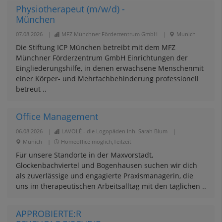
Physiotherapeut (m/w/d) -
München
07.08.2026
|
MFZ Münchner Förderzentrum GmbH
|
Munich
Die Stiftung ICP München betreibt mit dem MFZ
Münchner Förderzentrum GmbH Einrichtungen der
Eingliederungshilfe, in denen erwachsene Menschenmit
einer Körper- und Mehrfachbehinderung professionell
betreut ..
Office Management
06.08.2026
|
LAVOLÉ - die Logopäden Inh. Sarah Blum
|
Munich
|
Homeoffice möglich,Teilzeit
Für unsere Standorte in der Maxvorstadt,
Glockenbachviertel und Bogenhausen suchen wir dich
als zuverlässige und engagierte Praxismanagerin, die
uns im therapeutischen Arbeitsalltag mit den täglichen ..
APPROBIERTE:R