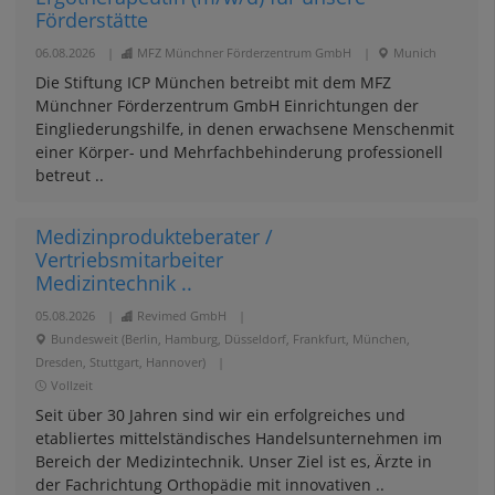
Förderstätte
06.08.2026
|
MFZ Münchner Förderzentrum GmbH
|
Munich
Die Stiftung ICP München betreibt mit dem MFZ
Münchner Förderzentrum GmbH Einrichtungen der
Eingliederungshilfe, in denen erwachsene Menschenmit
einer Körper- und Mehrfachbehinderung professionell
betreut ..
Medizinprodukteberater /
Vertriebsmitarbeiter
Medizintechnik ..
05.08.2026
|
Revimed GmbH
|
Bundesweit (Berlin, Hamburg, Düsseldorf, Frankfurt, München,
Dresden, Stuttgart, Hannover)
|
Vollzeit
Seit über 30 Jahren sind wir ein erfolgreiches und
etabliertes mittelständisches Handelsunternehmen im
Bereich der Medizintechnik. Unser Ziel ist es, Ärzte in
der Fachrichtung Orthopädie mit innovativen ..