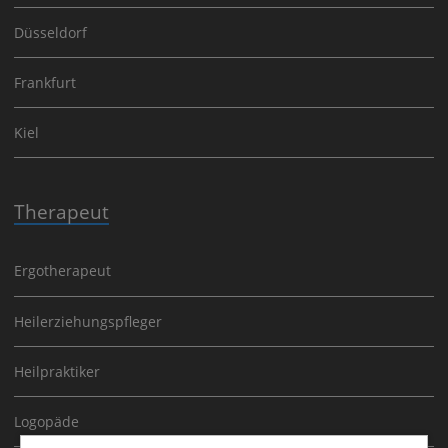
Düsseldorf
Frankfurt
Kiel
Therapeut
Ergotherapeut
Heilerziehungspfleger
Heilpraktiker
Logopäde