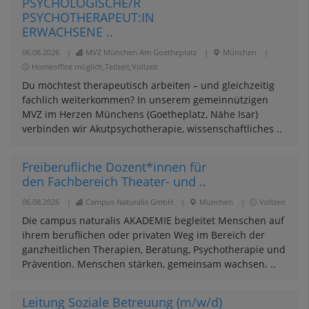
PSYCHOLOGISCHE/R
PSYCHOTHERAPEUT:IN
ERWACHSENE ..
06.08.2026
|
MVZ München Am Goetheplatz
|
München
|
Homeoffice möglich,Teilzeit,Vollzeit
Du möchtest therapeutisch arbeiten – und gleichzeitig
fachlich weiterkommen? In unserem gemeinnützigen
MVZ im Herzen Münchens (Goetheplatz, Nähe Isar)
verbinden wir Akutpsychotherapie, wissenschaftliches ..
Freiberufliche Dozent*innen für
den Fachbereich Theater- und ..
06.08.2026
|
Campus Naturalis GmbH
|
München
|
Vollzeit
Die campus naturalis AKADEMIE begleitet Menschen auf
ihrem beruflichen oder privaten Weg im Bereich der
ganzheitlichen Therapien, Beratung, Psychotherapie und
Prävention. Menschen stärken, gemeinsam wachsen. ..
Leitung Soziale Betreuung (m/w/d)