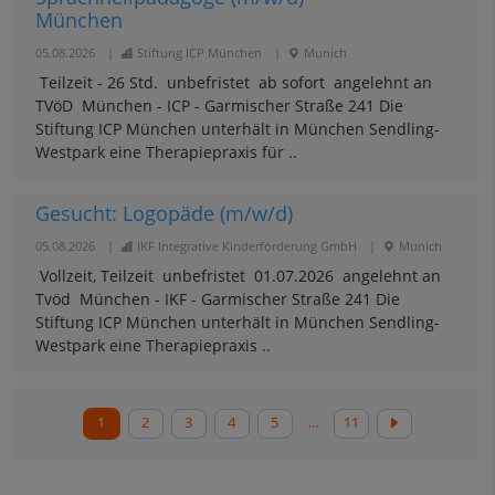
München
05.08.2026
|
Stiftung ICP München
|
Munich
​ Teilzeit - 26 Std. ​ unbefristet ​ ab sofort ​ angelehnt an
TVöD ​ München - ICP - Garmischer Straße 241 Die
Stiftung ICP München unterhält in München Sendling-
Westpark eine Therapiepraxis für ..
Gesucht: Logopäde (m/w/d)
05.08.2026
|
IKF Integrative Kinderförderung GmbH
|
Munich
​ Vollzeit, Teilzeit ​ unbefristet ​ 01.07.2026 ​ angelehnt an
Tvöd ​ München - IKF - Garmischer Straße 241 Die
Stiftung ICP München unterhält in München Sendling-
Westpark eine Therapiepraxis ..
1
2
3
4
5
...
11