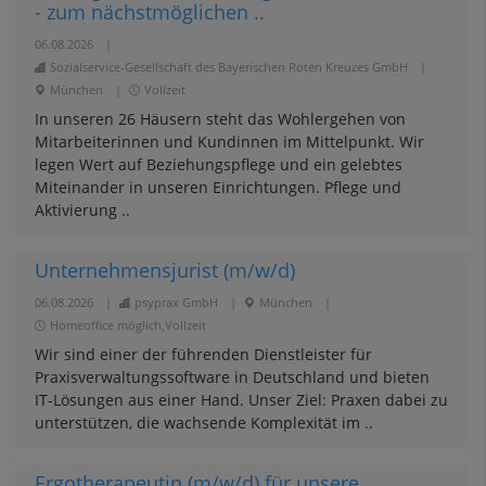
- zum nächstmöglichen ..
06.08.2026
|
Sozialservice-Gesellschaft des Bayerischen Roten Kreuzes GmbH
|
München
|
Vollzeit
In unseren 26 Häusern steht das Wohlergehen von
Mitarbeiterinnen und Kundinnen im Mittelpunkt. Wir
legen Wert auf Beziehungspflege und ein gelebtes
Miteinander in unseren Einrichtungen. Pflege und
Aktivierung ..
Unternehmensjurist (m/w/d)
06.08.2026
|
psyprax GmbH
|
München
|
Homeoffice möglich,Vollzeit
Wir sind einer der führenden Dienstleister für
Praxisverwaltungssoftware in Deutschland und bieten
IT-Lösungen aus einer Hand. Unser Ziel: Praxen dabei zu
unterstützen, die wachsende Komplexität im ..
Ergotherapeutin (m/w/d) für unsere