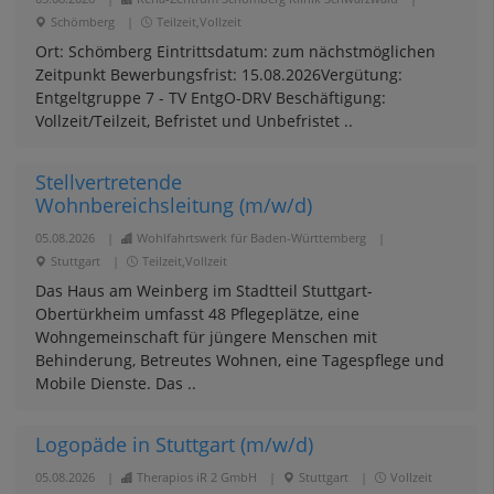
Schömberg
|
Teilzeit,Vollzeit
Ort: Schömberg Eintrittsdatum: zum nächstmöglichen
Zeitpunkt Bewerbungsfrist: 15.08.2026Vergütung:
Entgeltgruppe 7 - TV EntgO-DRV Beschäftigung:
Vollzeit/Teilzeit, Befristet und Unbefristet ..
Stellvertretende
Wohnbereichsleitung (m/w/d)
05.08.2026
|
Wohlfahrtswerk für Baden-Württemberg
|
Stuttgart
|
Teilzeit,Vollzeit
Das Haus am Weinberg im Stadtteil Stuttgart-
Obertürkheim umfasst 48 Pflegeplätze, eine
Wohngemeinschaft für jüngere Menschen mit
Behinderung, Betreutes Wohnen, eine Tagespflege und
Mobile Dienste. Das ..
Logopäde in Stuttgart (m/w/d)
05.08.2026
|
Therapios iR 2 GmbH
|
Stuttgart
|
Vollzeit