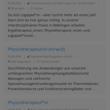
05.08.2026
|
Therapiezentrum am Maienplatz Inh. Annika Gläser
|
Böblingen
|
Vollzeit
Du bist Logopäd*in – aber suchst mehr als einen Job?
Dann bist du hier genau richtig. In unserer
interdisziplinären Praxis in Böblingen arbeiten
Ergotherapeut_innen, Physiotherapeut_innen und
Logopäd*innen ..
Physiotherapeut/in (m/w/d)
05.08.2026
|
Staatsbad Bad Bergzabern GmbH
|
Bad Bergzabern
|
Teilzeit,Vollzeit
Durchführung von Anwendungen aus unserem
umfangreichen Physiotherapieangebotklassische
Massagen und zahlreiche
SpezialmassagenKrankengymnastik im Thermalwasser,
Präventionskurse und FunktionstrainingBäder und ..
Physiotherapeut*in
05.08.2026
|
Reha-Zentrum Schömberg Klinik Schwarzwald
|