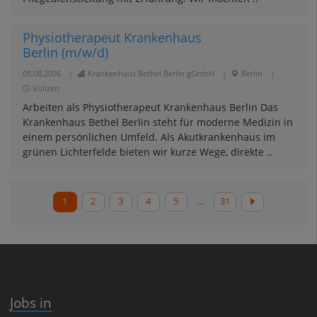
Physiotherapeut Krankenhaus
Berlin (m/w/d)
05.08.2026
|
Krankenhaus Bethel Berlin gGmbH
|
Berlin
|
Vollzeit
Arbeiten als Physiotherapeut Krankenhaus Berlin Das
Krankenhaus Bethel Berlin steht für moderne Medizin in
einem persönlichen Umfeld. Als Akutkrankenhaus im
grünen Lichterfelde bieten wir kurze Wege, direkte ..
1
2
3
4
5
...
31
Jobs in