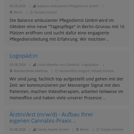
06.08.2026
|
balance ambulanter Pflegedienst GmbH
|
Berlin
|
Teilzeit,Vollzeit
Die Balance ambulanter Pflegedienst GmbH wird im
Oktober eine neue "Tagespflege" in Berlin-Grünau mit 16
Plätzen eröffnen und sucht dafür eine engagierte
Pflegedienstleitung mit Erfahrung. Wir möchten ..
Logopäd:in
05.08.2026
|
Luisa Marielle von Zobeltitz -Logopädie-
|
Blankenfelde-Mahlow
|
Homeoffice möglich,Teilzeit,Vollzeit
Wir sind jung, fachlich top aufgestellt und gehen mit der
Zeit: wir kommunizieren per Messenger Signal mit den
Patienten, machen Videotherapien, arbeiten teilweise im
Homeoffice und haben viele unserer Prozesse ..
Ärztin/Arzt (m/w/d) - Aufbau Ihrer
eigenen Cannabis-Praxis ..
05.08.2026
|
Canify Health GmbH
|
Berlin
|
Teilzeit,Vollzeit