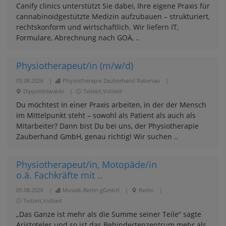
Canify clinics unterstützt Sie dabei, Ihre eigene Praxis für
cannabinoidgestützte Medizin aufzubauen – strukturiert,
rechtskonform und wirtschaftlich. Wir liefern IT,
Formulare, Abrechnung nach GOÄ, ..
Physiotherapeut/in (m/w/d)
05.08.2026
|
Physiotherapie Zauberhand Rabenau
|
Dippoldiswalde
|
Teilzeit,Vollzeit
Du möchtest in einer Praxis arbeiten, in der der Mensch
im Mittelpunkt steht – sowohl als Patient als auch als
Mitarbeiter? Dann bist Du bei uns, der Physiotherapie
Zauberhand GmbH, genau richtig! Wir suchen ..
Physiotherapeut/in, Motopäde/in
o.ä. Fachkräfte mit ..
05.08.2026
|
Mosaik-Berlin gGmbH
|
Berlin
|
Teilzeit,Vollzeit
„Das Ganze ist mehr als die Summe seiner Teile“ sagte
Aristoteles und so ist das Behindertenzentrum mehr als