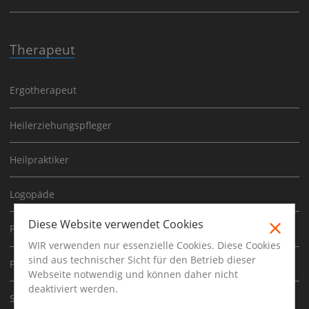
Therapeut
Ergotherapeut
Heilerziehungspfleger
Heilpraktiker
Logopäde
Diese Website verwendet Cookies
Physiotherapeut
WIR verwenden nur essenzielle Cookies. Diese Cookies
sind aus technischer Sicht für den Betrieb dieser
Psychoherapeut
Webseite notwendig und können daher nicht
deaktiviert werden.
Sporttherapeut