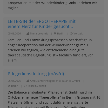
Kooperation mit der Wunderkinder gGmbH erleben wir
täglich, ..
LEITER/IN der ERGOTHERAPIE mit
einem Herz für Kinder gesucht ..
05.08.2026
|
Thera Levantis
|
Berlin
|
Vollzeit
Familien und Entwicklungsprozessen beschäftigt. In
enger Kooperation mit der Wunderkinder gGmbH
erleben wir täglich, wie entscheidend eine gute
therapeutische Begleitung ist – fachlich fundiert, vor
allem ..
Pflegedienstleitung (m/w/d)
05.08.2026
|
Ambulanter Pflegedienst Balance GmbH
|
Berlin
|
Teilzeit,Vollzeit
Die Balance ambulanter Pflegedienst GmbH wird im
Oktober eine neue "Tagespflege" in Berlin-Grünau mit 16
Plätzen eröffnen und sucht dafür eine engagierte
Pflegedienstleitung mit Erfahrung. Wir möchten ..