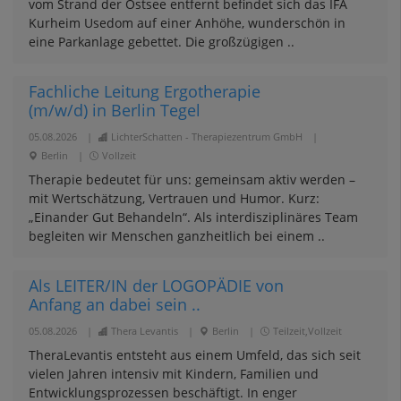
vom Strand der Ostsee entfernt befindet sich das IFA
Kurheim Usedom auf einer Anhöhe, wunderschön in
eine Parkanlage gebettet. Die großzügigen ..
Fachliche Leitung Ergotherapie
(m/w/d) in Berlin Tegel
05.08.2026
|
LichterSchatten - Therapiezentrum GmbH
|
Berlin
|
Vollzeit
Therapie bedeutet für uns: gemeinsam aktiv werden –
mit Wertschätzung, Vertrauen und Humor. Kurz:
„Einander Gut Behandeln“. Als interdisziplinäres Team
begleiten wir Menschen ganzheitlich bei einem ..
Als LEITER/IN der LOGOPÄDIE von
Anfang an dabei sein ..
05.08.2026
|
Thera Levantis
|
Berlin
|
Teilzeit,Vollzeit
TheraLevantis entsteht aus einem Umfeld, das sich seit
vielen Jahren intensiv mit Kindern, Familien und
Entwicklungsprozessen beschäftigt. In enger