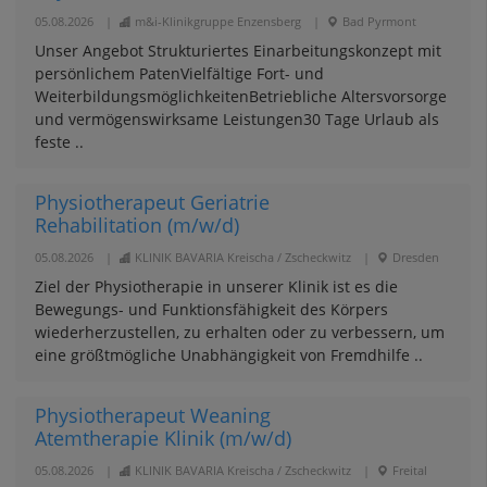
05.08.2026
|
m&i-Klinikgruppe Enzensberg
|
Bad Pyrmont
Unser Angebot Strukturiertes Einarbeitungskonzept mit
persönlichem PatenVielfältige Fort- und
WeiterbildungsmöglichkeitenBetriebliche Altersvorsorge
und vermögenswirksame Leistungen30 Tage Urlaub als
feste ..
Physiotherapeut Geriatrie
Rehabilitation (m/w/d)
05.08.2026
|
KLINIK BAVARIA Kreischa / Zscheckwitz
|
Dresden
Ziel der Physiotherapie in unserer Klinik ist es die
Bewegungs- und Funktionsfähigkeit des Körpers
wiederherzustellen, zu erhalten oder zu verbessern, um
eine größtmögliche Unabhängigkeit von Fremdhilfe ..
Physiotherapeut Weaning
Atemtherapie Klinik (m/w/d)
05.08.2026
|
KLINIK BAVARIA Kreischa / Zscheckwitz
|
Freital