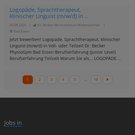
Logopäde, Sprachtherapeut,
klinischer Linguist (m/w/d) in ..
05.08.2026
|
Dr. Becker Neurozentrum Niedersachsen
|
Bad Essen
Jetzt bewerben! Logopäde, Sprachtherapeut, klinischer
Linguist (m/w/d) in Voll- oder Teilzeit Dr. Becker
PhysioGym Bad Essen Berufserfahrung (Junior Level)
Berufserfahrung Teilzeit Warum Sie als... LOGOPÄDE, ..
1
2
3
4
5
...
19
Jobs in