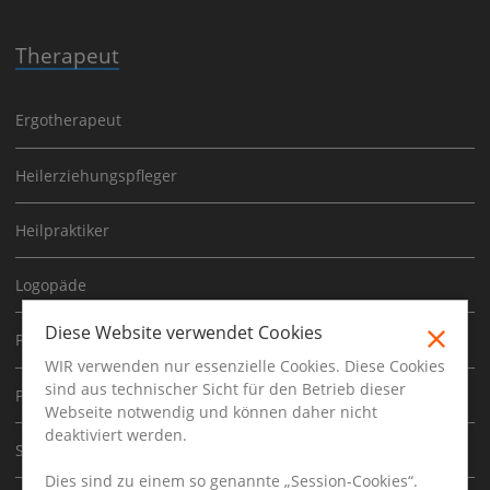
Therapeut
Ergotherapeut
Heilerziehungspfleger
Heilpraktiker
Logopäde
Diese Website verwendet Cookies
Physiotherapeut
WIR verwenden nur essenzielle Cookies. Diese Cookies
sind aus technischer Sicht für den Betrieb dieser
Psychoherapeut
Webseite notwendig und können daher nicht
deaktiviert werden.
Sporttherapeut
Dies sind zu einem so genannte „Session-Cookies“.