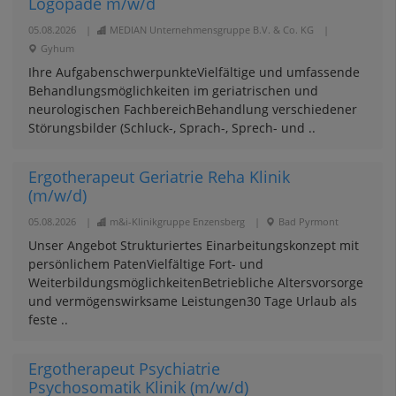
Logopäde m/w/d
05.08.2026
|
MEDIAN Unternehmensgruppe B.V. & Co. KG
|
Gyhum
Ihre AufgabenschwerpunkteVielfältige und umfassende
Behandlungsmöglichkeiten im geriatrischen und
neurologischen FachbereichBehandlung verschiedener
Störungsbilder (Schluck-, Sprach-, Sprech- und ..
Ergotherapeut Geriatrie Reha Klinik
(m/w/d)
05.08.2026
|
m&i-Klinikgruppe Enzensberg
|
Bad Pyrmont
Unser Angebot Strukturiertes Einarbeitungskonzept mit
persönlichem PatenVielfältige Fort- und
WeiterbildungsmöglichkeitenBetriebliche Altersvorsorge
und vermögenswirksame Leistungen30 Tage Urlaub als
feste ..
Ergotherapeut Psychiatrie
Psychosomatik Klinik (m/w/d)