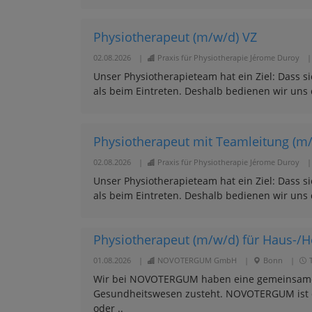
Physiotherapeut (m/w/d) VZ
02.08.2026
|
Praxis für Physiotherapie Jérome Duroy
|
Unser Physiotherapieteam hat ein Ziel: Dass s
als beim Eintreten. Deshalb bedienen wir uns 
Physiotherapeut mit Teamleitung (m
02.08.2026
|
Praxis für Physiotherapie Jérome Duroy
|
Unser Physiotherapieteam hat ein Ziel: Dass s
als beim Eintreten. Deshalb bedienen wir uns 
Physiotherapeut (m/w/d) für Haus-/
01.08.2026
|
NOVOTERGUM GmbH
|
Bonn
|
T
Wir bei NOVOTERGUM haben eine gemeinsame Mi
Gesundheitswesen zusteht. NOVOTERGUM ist de
oder ..