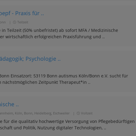
pf - Praxis für ..
onn
|
Teilzeit
n Teilzeit (50% unbefristet) ab sofort MFA / Medizinische
er wirtschaftlich erfolgreichen Praxisführung und ..
ädagogik; Psychologie ..
onn Einsatzort: 53119 Bonn autismus Köln/Bonn e.V. sucht für
nächstmöglichen Zeitpunkt Therapeut*in ..
ische ..
nnheim, Köln, Bonn, Heidelberg, Eschweiler
|
Vollzeit
ür die qualitativ hochwertige Versorgung von Pflegebedürftigen
chaft und Politik, Nutzung digitaler Technologien, ..