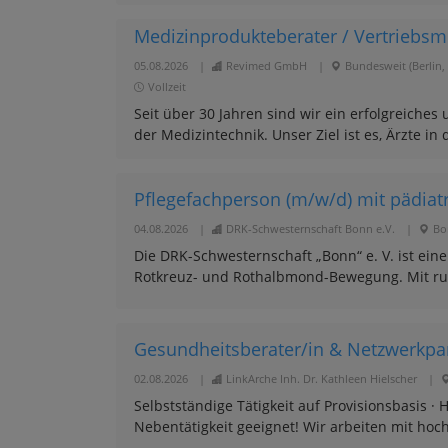
Medizinprodukteberater / Vertriebsmi
05.08.2026
|
Revimed GmbH
|
Bundesweit (Berlin,
Vollzeit
Seit über 30 Jahren sind wir ein erfolgreiche
der Medizintechnik. Unser Ziel ist es, Ärzte in
Pflegefachperson (m/w/d) mit pädiatr
04.08.2026
|
DRK-Schwesternschaft Bonn e.V.
|
Bo
Die DRK-Schwesternschaft „Bonn“ e. V. ist ein
Rotkreuz- und Rothalbmond-Bewegung. Mit rund 
Gesundheitsberater/in & Netzwerkpa
02.08.2026
|
LinkArche Inh. Dr. Kathleen Hielscher
|
Selbstständige Tätigkeit auf Provisionsbasis ·
Nebentätigkeit geeignet! Wir arbeiten mit ho