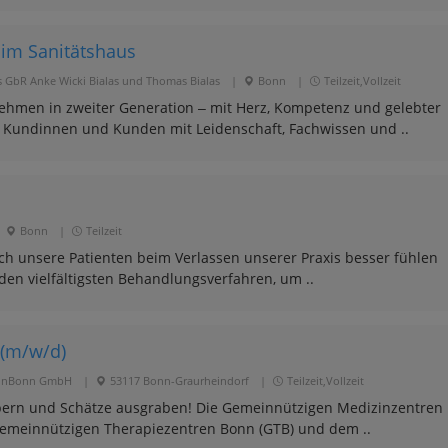
 im Sanitätshaus
s GbR Anke Wicki Bialas und Thomas Bialas
|
Bonn
|
Teilzeit,Vollzeit
rnehmen in zweiter Generation ‒ mit Herz, Kompetenz und gelebter
e Kundinnen und Kunden mit Leidenschaft, Fachwissen und ..
Bonn
|
Teilzeit
ich unsere Patienten beim Verlassen unserer Praxis besser fühlen
den vielfältigsten Behandlungsverfahren, um ..
 (m/w/d)
ölnBonn GmbH
|
53117 Bonn-Graurheindorf
|
Teilzeit,Vollzeit
ern und Schätze ausgraben! Die Gemeinnützigen Medizinzentren
meinnützigen Therapiezentren Bonn (GTB) und dem ..