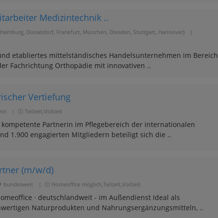
tarbeiter Medizintechnik ..
 Hamburg, Düsseldorf, Frankfurt, München, Dresden, Stuttgart, Hannover)
|
s und etabliertes mittelständisches Handelsunternehmen im Bereich
 der Fachrichtung Orthopädie mit innovativen ..
ischer Vertiefung
nn
|
Teilzeit,Vollzeit
e kompetente Partnerin im Pflegebereich der internationalen
1.900 engagierten Mitgliedern beteiligt sich die ..
rtner (m/w/d)
bundesweit
|
Homeoffice möglich,Teilzeit,Vollzeit
 Homeoffice · deutschlandweit - im Außendienst Ideal als
chwertigen Naturprodukten und Nahrungsergänzungsmitteln, ..