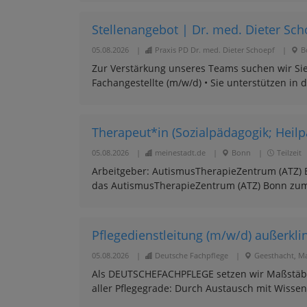
Stellenangebot | Dr. med. Dieter Schoe
05.08.2026
|
Praxis PD Dr. med. Dieter Schoepf
|
B
Zur Verstärkung unseres Teams suchen wir Sie i
Fachangestellte (m/w/d) • Sie unterstützen in d
Therapeut*in (Sozialpädagogik; Heilp
05.08.2026
|
meinestadt.de
|
Bonn
|
Teilzeit
Arbeitgeber: AutismusTherapieZentrum (ATZ) B
das AutismusTherapieZentrum (ATZ) Bonn zum 
Pflegedienstleitung (m/w/d) außerklin
05.08.2026
|
Deutsche Fachpflege
|
Geesthacht, Ma
Als DEUTSCHEFACHPFLEGE setzen wir Maßstäbe f
aller Pflegegrade: Durch Austausch mit Wissens