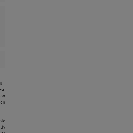
t -
eso
ion
ten
ole
tiv