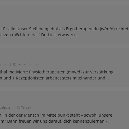
 für alle Unser Stellenangebot als Ergotherapeut:in (w/m/d) richtet
setzen möchten. Hast Du Lust, etwas zu ..
ipzig
|
Teilzeit,Vollzeit
nthal motivierte Physiotherapeuten (m/w/d) zur Verstärkung
und 1 Rezeptionisten arbeitet stets miteinander und ..
Leipzig
|
Teilzeit
n, in der der Mensch im Mittelpunkt steht – sowohl unsere
m? Dann freuen wir uns darauf, dich kennenzulernen!- ..