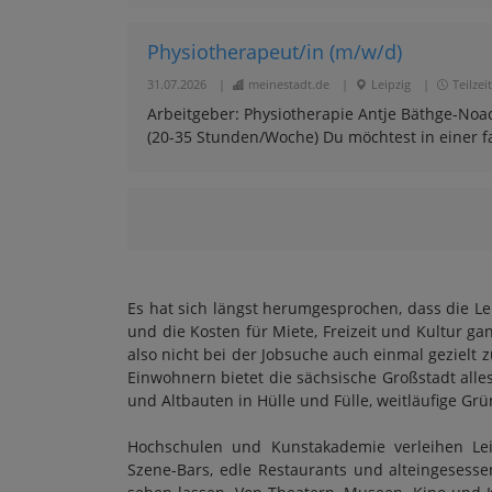
Physiotherapeut/in (m/w/d)
31.07.2026
|
meinestadt.de
|
Leipzig
|
Teilzeit
Arbeitgeber: Physiotherapie Antje Bäthge-Noack
(20-35 Stunden/Woche) Du möchtest in einer fa
Es hat sich längst herumgesprochen, dass die Le
und die Kosten für Miete, Freizeit und Kultur g
also nicht bei der Jobsuche auch einmal gezielt z
Einwohnern bietet die sächsische Großstadt all
und Altbauten in Hülle und Fülle, weitläufige Grü
Hochschulen und Kunstakademie verleihen Leip
Szene-Bars, edle Restaurants und alteingesesse