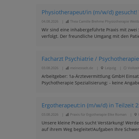
Physiotherapeut/in (m/w/d) gesucht! 
04.08.2026
|
Thea Camille Brehme Physiotherapie Weitb
Wir sind eine inhabergeführte Praxis mit zwei
verfolgt. Der freundliche Umgang mit den Patie
Facharzt Psychiatrie / Psychotherapi
03.08.2026
|
meinestadt.de
|
Leipzig
|
Vollzei
Arbeitgeber: 1a-Ärztevermittlung GmbH Einsatzo
Psychotherapie Spezialisierung: - keine Angabe 
Ergotherapeut:in (m/w/d) in Teilzeit 2
03.08.2026
|
Praxis für Ergotherapie Elke Roman
|
Unsere kleine Praxis sucht Verstärkung! Werd
auf ihrem Weg begleitet!Aufgaben Ihre Schwer