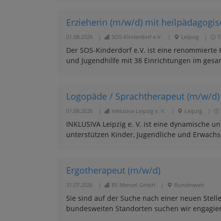
Erzieherin (m/w/d) mit heilpädagogisc
01.08.2026
|
SOS-Kinderdorf e.V.
|
Leipzig
|
T
Der SOS-Kinderdorf e.V. ist eine renommierte H
und Jugendhilfe mit 38 Einrichtungen im gesa
Logopäde / Sprachtherapeut (m/w/d)
01.08.2026
|
Inklusiva Leipzig e. V.
|
Leipzig
|
INKLUSIVA Leipzig e. V. ist eine dynamische und
unterstützen Kinder, Jugendliche und Erwachs
Ergotherapeut (m/w/d)
31.07.2026
|
BS Menzel GmbH
|
Bundesweit
Sie sind auf der Suche nach einer neuen Stell
bundesweiten Standorten suchen wir engagierte