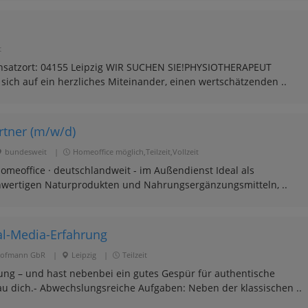
t
Einsatzort: 04155 Leipzig WIR SUCHEN SIE!PHYSIOTHERAPEUT
sich auf ein herzliches Miteinander, einen wertschätzenden ..
rtner (m/w/d)
bundesweit
|
Homeoffice möglich,Teilzeit,Vollzeit
 Homeoffice · deutschlandweit - im Außendienst Ideal als
chwertigen Naturprodukten und Nahrungsergänzungsmitteln, ..
al-Media-Erfahrung
 Hofmann GbR
|
Leipzig
|
Teilzeit
ung – und hast nebenbei ein gutes Gespür für authentische
 dich.- Abwechslungsreiche Aufgaben: Neben der klassischen ..