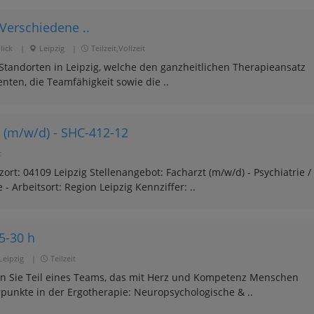
Verschiedene ..
lick
|
Leipzig
|
Teilzeit,Vollzeit
 Standorten in Leipzig, welche den ganzheitlichen Therapieansatz
nten, die Teamfähigkeit sowie die ..
e (m/w/d) - SHC-412-12
t
rt: 04109 Leipzig Stellenangebot: Facharzt (m/w/d) - Psychiatrie /
- Arbeitsort: Region Leipzig Kennziffer: ..
5-30 h
Leipzig
|
Teilzeit
en Sie Teil eines Teams, das mit Herz und Kompetenz Menschen
punkte in der Ergotherapie: Neuropsychologische & ..