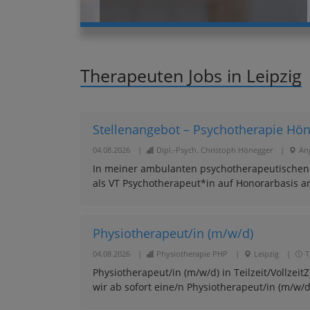
Therapeuten Jobs in Leipzig
Stellenangebot – Psychotherapie Hö
04.08.2026
|
Dipl.‐Psych. Christoph Hönegger
|
Ang
In meiner ambulanten psychotherapeutischen Pr
als VT Psychotherapeut*in auf Honorarbasis an. 
Physiotherapeut/in (m/w/d)
04.08.2026
|
Physiotherapie PHP
|
Leipzig
|
T
Physiotherapeut/in (m/w/d) in Teilzeit/Vollze
wir ab sofort eine/n Physiotherapeut/in (m/w/d)