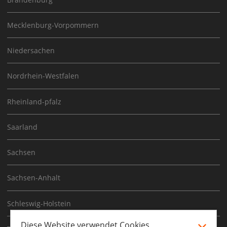
Mecklenburg-Vorpommern
Niedersachen
Nordrhein-Westfalen
Rheinland-pfalz
Saarland
Sachsen
Sachsen-Anhalt
Schleswig-Holstein
Diese Website verwendet Cookies