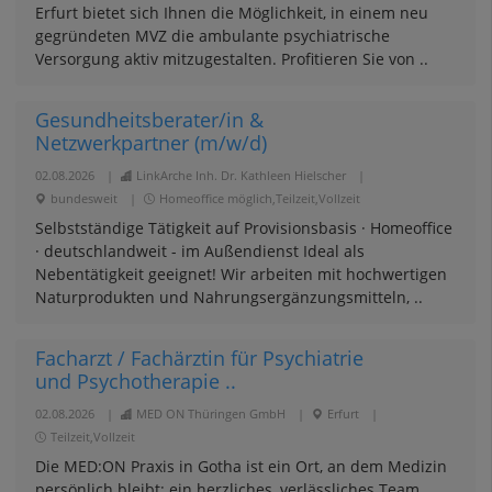
Erfurt bietet sich Ihnen die Möglichkeit, in einem neu
gegründeten MVZ die ambulante psychiatrische
Versorgung aktiv mitzugestalten. Profitieren Sie von ..
Gesundheitsberater/in &
Netzwerkpartner (m/w/d)
02.08.2026
|
LinkArche Inh. Dr. Kathleen Hielscher
|
bundesweit
|
Homeoffice möglich,Teilzeit,Vollzeit
Selbstständige Tätigkeit auf Provisionsbasis · Homeoffice
· deutschlandweit - im Außendienst Ideal als
Nebentätigkeit geeignet! Wir arbeiten mit hochwertigen
Naturprodukten und Nahrungsergänzungsmitteln, ..
Facharzt / Fachärztin für Psychiatrie
und Psychotherapie ..
02.08.2026
|
MED ON Thüringen GmbH
|
Erfurt
|
Teilzeit,Vollzeit
Die MED:ON Praxis in Gotha ist ein Ort, an dem Medizin
persönlich bleibt: ein herzliches, verlässliches Team,