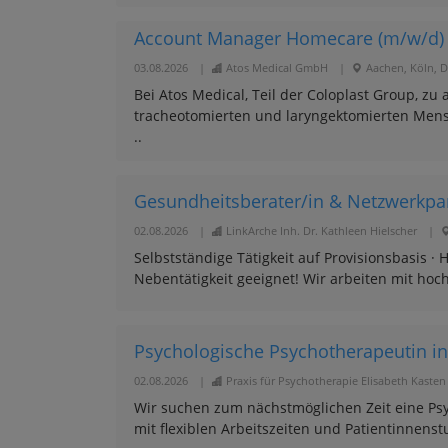
Account Manager Homecare (m/w/d) 
03.08.2026
|
Atos Medical GmbH
|
Aachen, Köln, D
Bei Atos Medical, Teil der Coloplast Group, zu
tracheotomierten und laryngektomierten Mens
..
Gesundheitsberater/in & Netzwerkpa
02.08.2026
|
LinkArche Inh. Dr. Kathleen Hielscher
|
Selbstständige Tätigkeit auf Provisionsbasis ·
Nebentätigkeit geeignet! Wir arbeiten mit ho
Psychologische Psychotherapeutin i
02.08.2026
|
Praxis für Psychotherapie Elisabeth Kasten
Wir suchen zum nächstmöglichen Zeit eine Psyc
mit flexiblen Arbeitszeiten und Patientinnenst