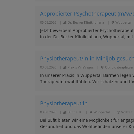
Approbierter Psychotherapeut (m/w/
05.08.2026
|
Dr. Becker Klinik Juliana
|
Wuppertal
Jetzt bewerben! Approbierter Psychotherapeut 
in der Dr. Becker Klinik Juliana, Wuppertal, mi
Physiotherapeut/in in Minijob gesucht 
03.08.2026
|
Praxis VillaVagus
|
Ob. Lichtenplatzer
In unserer Praxis in Wuppertal-Barmen legen w
Therapeuten wohlfühlen. Wir schätzen und fö
Physiotherapeut:in
03.08.2026
|
BEfit e. K.
|
Wuppertal
|
Vollzeit
Bei BEfit bieten wir eine Möglichkeit für engag
Gesundheit und das Wohlbefinden unserer Kund