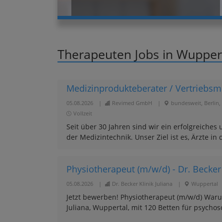
Therapeuten Jobs in Wupper
Medizinprodukteberater / Vertriebsmi
05.08.2026
|
Revimed GmbH
|
bundesweit, Berlin,
Vollzeit
Seit über 30 Jahren sind wir ein erfolgreiche
der Medizintechnik. Unser Ziel ist es, Ärzte in
Physiotherapeut (m/w/d) - Dr. Becker 
05.08.2026
|
Dr. Becker Klinik Juliana
|
Wuppertal
Jetzt bewerben! Physiotherapeut (m/w/d) Warum S
Juliana, Wuppertal, mit 120 Betten für psychoso