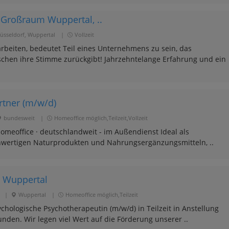
Großraum Wuppertal, ..
üsseldorf, Wuppertal
|
Vollzeit
 arbeiten, bedeutet Teil eines Unternehmens zu sein, das
chen ihre Stimme zurückgibt! Jahrzehntelange Erfahrung und ein
rtner (m/w/d)
bundesweit
|
Homeoffice möglich,Teilzeit,Vollzeit
 Homeoffice · deutschlandweit - im Außendienst Ideal als
chwertigen Naturprodukten und Nahrungsergänzungsmitteln, ..
n Wuppertal
|
Wuppertal
|
Homeoffice möglich,Teilzeit
hologische Psychotherapeutin (m/w/d) in Teilzeit in Anstellung
unden. Wir legen viel Wert auf die Förderung unserer ..