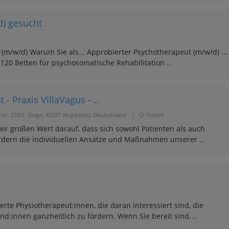
d) gesucht
(m/w/d) Warum Sie als... Approbierter Psychotherapeut (m/w/d) ...
t 120 Betten für psychosomatische Rehabilitation ..
- Praxis VillaVagus - ..
 Str. 255/1. Etage, 42287 Wuppertal, Deutschland
|
Teilzeit
ir großen Wert darauf, dass sich sowohl Patienten als auch
rdern die individuellen Ansätze und Maßnahmen unserer ..
ierte Physiotherapeut:innen, die daran interessiert sind, die
:innen ganzheitlich zu fördern. Wenn Sie bereit sind, ..